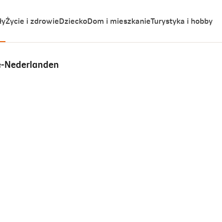
ły
Życie i zdrowie
Dziecko
Dom i mieszkanie
Turystyka i hobby
le-Nederlanden