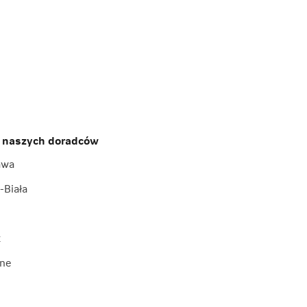
 naszych doradców
awa
-Biała
k
ne