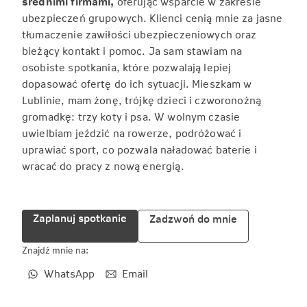
średnimi firmami,
oferując wsparcie w zakresie
ubezpieczeń grupowych. Klienci cenią mnie za jasne
tłumaczenie zawiłości ubezpieczeniowych oraz
bieżący kontakt i pomoc. Ja sam stawiam na
osobiste spotkania, które pozwalają lepiej
dopasować ofertę do ich sytuacji. Mieszkam w
Lublinie, mam żonę, trójkę dzieci i czworonożną
gromadkę: trzy koty i psa. W wolnym czasie
uwielbiam jeździć na rowerze, podróżować i
uprawiać sport, co pozwala naładować baterie i
wracać do pracy z nową energią.
Zaplanuj spotkanie
Zadzwoń do mnie
Znajdź mnie na:
WhatsApp
Email