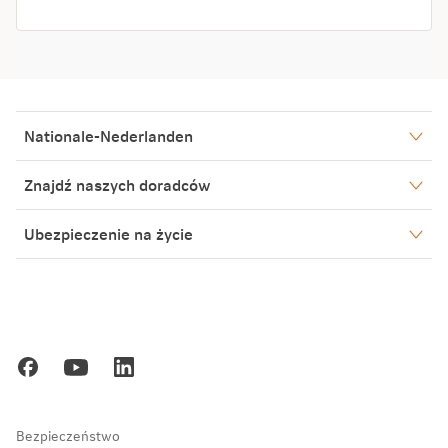
Nationale-Nederlanden
Nasze spółki
Znajdź naszych doradców
Aktualności
Warszawa
Ubezpieczenie na życie
Biuro Prasowe
Bielsko-Biała
Lublin
Blog
Poznań
Kariera
Gdańsk
Ochrona danych osobowych
Zakopane
Bezpieczeństwo