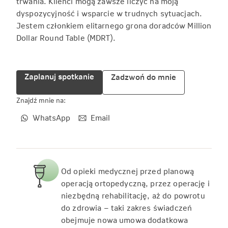
trwania. Klienci mogą zawsze liczyć na moją
dyspozycyjność i wsparcie w trudnych sytuacjach.
Jestem członkiem elitarnego grona doradców Million
Dollar Round Table (MDRT).
Zaplanuj spotkanie
Zadzwoń do mnie
Znajdź mnie na:
WhatsApp
Email
Od opieki medycznej przed planową
operacją ortopedyczną, przez operację i
niezbędną rehabilitację, aż do powrotu
do zdrowia – taki zakres świadczeń
obejmuje nowa umowa dodatkowa