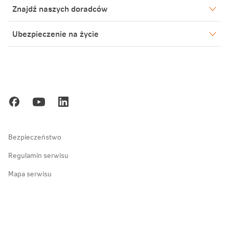
Nasze spółki
Znajdź naszych doradców
Aktualności
Warszawa
Ubezpieczenie na życie
Biuro Prasowe
Bielsko-Biała
Gorzów Wielkopolski
Blog
Poznań
Kariera
Gdańsk
Ochrona danych osobowych
Zakopane
Bezpieczeństwo
Regulamin serwisu
Mapa serwisu