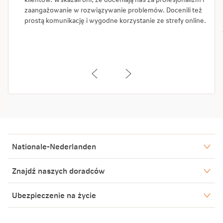
zaangażowanie w rozwiązywanie problemów. Docenili też
prostą komunikację i wygodne korzystanie ze strefy online.
Nationale-Nederlanden
Nasze spółki
Znajdź naszych doradców
Aktualności
Warszawa
Ubezpieczenie na życie
Biuro Prasowe
Bielsko-Biała
Tarnów