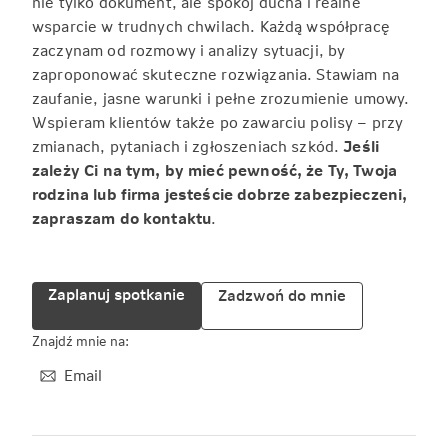
nie tylko dokument, ale spokój ducha i realne
wsparcie w trudnych chwilach. Każdą współpracę
zaczynam od rozmowy i analizy sytuacji, by
zaproponować skuteczne rozwiązania. Stawiam na
zaufanie, jasne warunki i pełne zrozumienie umowy.
Wspieram klientów także po zawarciu polisy – przy
zmianach, pytaniach i zgłoszeniach szkód.
Jeśli
zależy Ci na tym, by mieć pewność, że Ty, Twoja
rodzina lub firma jesteście dobrze zabezpieczeni,
zapraszam do kontaktu
.
Zaplanuj spotkanie
Zadzwoń do mnie
Znajdź mnie na:
Email