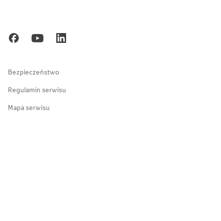
Blog
Poznań
Kariera
Gdańsk
Ochrona danych osobowych
Zakopane
Bezpieczeństwo
Regulamin serwisu
Mapa serwisu