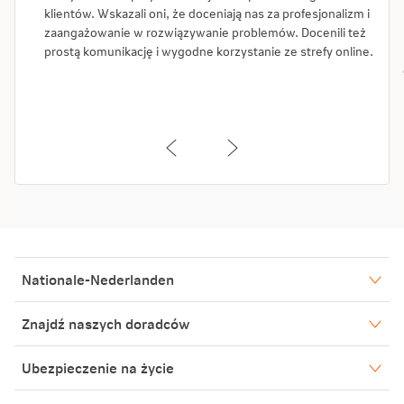
klientów. Wskazali oni, że doceniają nas za profesjonalizm i
zaangażowanie w rozwiązywanie problemów. Docenili też
prostą komunikację i wygodne korzystanie ze strefy online.
Nationale-Nederlanden
Nasze spółki
Znajdź naszych doradców
Aktualności
Warszawa
Ubezpieczenie na życie
Biuro Prasowe
Bielsko-Biała