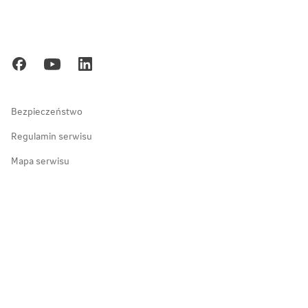
Kraków
Blog
Poznań
Kariera
Gdańsk
Ochrona danych osobowych
Zakopane
Bezpieczeństwo
Regulamin serwisu
Mapa serwisu