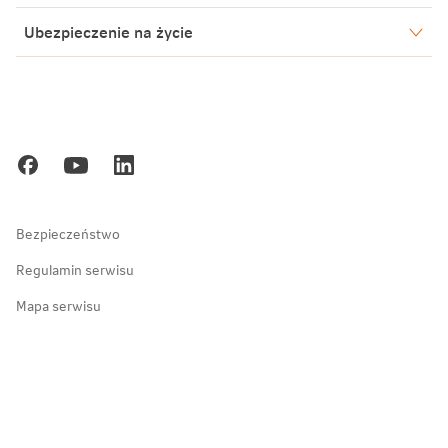
Aktualności
Warszawa
Ubezpieczenie na życie
Biuro Prasowe
Bielsko-Biała
Warszawa
Blog
Poznań
Kariera
Gdańsk
Ochrona danych osobowych
Zakopane
Bezpieczeństwo
Regulamin serwisu
Mapa serwisu