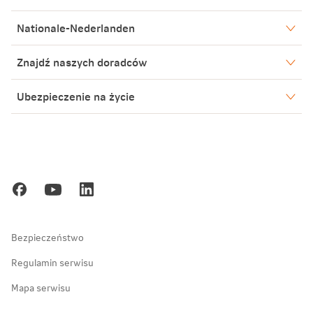
Nationale-Nederlanden
Nasze spółki
Znajdź naszych doradców
Aktualności
Warszawa
Ubezpieczenie na życie
Biuro Prasowe
Bielsko-Biała
Warszawa
Blog
Poznań
Kariera
Gdańsk
Ochrona danych osobowych
Zakopane
Bezpieczeństwo
Regulamin serwisu
Mapa serwisu