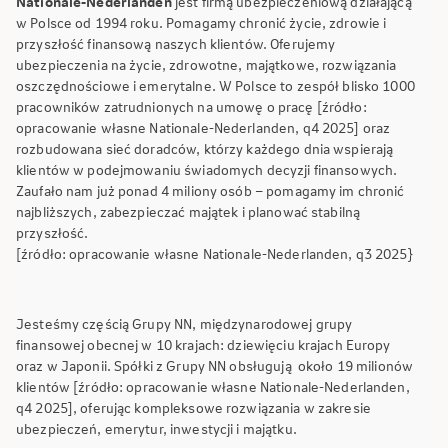
Nationale-Nederlanden
jest firmą ubezpieczeniową działającą
w Polsce od 1994 roku. Pomagamy chronić życie, zdrowie i
przyszłość finansową naszych klientów. Oferujemy
ubezpieczenia na życie, zdrowotne, majątkowe, rozwiązania
oszczędnościowe i emerytalne. W Polsce to zespół blisko 1000
pracowników zatrudnionych na umowę o pracę [źródło:
opracowanie własne Nationale-Nederlanden, q4 2025] oraz
rozbudowana sieć doradców, którzy każdego dnia wspierają
klientów w podejmowaniu świadomych decyzji finansowych.
Zaufało nam już ponad 4 miliony osób – pomagamy im chronić
najbliższych, zabezpieczać majątek i planować stabilną
przyszłość.
[źródło: opracowanie własne Nationale-Nederlanden, q3 2025}
Jesteśmy częścią Grupy NN, międzynarodowej grupy
finansowej obecnej w 10 krajach: dziewięciu krajach Europy
oraz w Japonii. Spółki z Grupy NN obsługują około 19 milionów
klientów [źródło: opracowanie własne Nationale-Nederlanden,
q4 2025], oferując kompleksowe rozwiązania w zakresie
ubezpieczeń, emerytur, inwestycji i majątku.