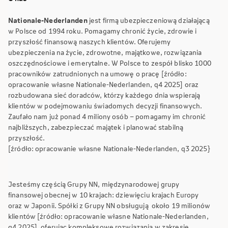
Nationale-Nederlanden
jest firmą ubezpieczeniową działającą
w Polsce od 1994 roku. Pomagamy chronić życie, zdrowie i
przyszłość finansową naszych klientów. Oferujemy
ubezpieczenia na życie, zdrowotne, majątkowe, rozwiązania
oszczędnościowe i emerytalne. W Polsce to zespół blisko 1000
pracowników zatrudnionych na umowę o pracę [źródło:
opracowanie własne Nationale-Nederlanden, q4 2025] oraz
rozbudowana sieć doradców, którzy każdego dnia wspierają
klientów w podejmowaniu świadomych decyzji finansowych.
Zaufało nam już ponad 4 miliony osób – pomagamy im chronić
najbliższych, zabezpieczać majątek i planować stabilną
przyszłość.
[źródło: opracowanie własne Nationale-Nederlanden, q3 2025}
Jesteśmy częścią Grupy NN, międzynarodowej grupy
finansowej obecnej w 10 krajach: dziewięciu krajach Europy
oraz w Japonii. Spółki z Grupy NN obsługują około 19 milionów
klientów [źródło: opracowanie własne Nationale-Nederlanden,
q4 2025], oferując kompleksowe rozwiązania w zakresie