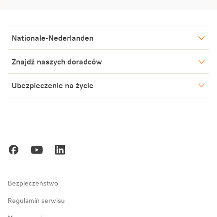
Nationale-Nederlanden
Nasze spółki
Znajdź naszych doradców
Aktualności
Warszawa
Ubezpieczenie na życie
Biuro Prasowe
Bielsko-Biała
Częstochowa
Blog
Poznań
Kariera
Gdańsk
Ochrona danych osobowych
Zakopane
Bezpieczeństwo
Regulamin serwisu