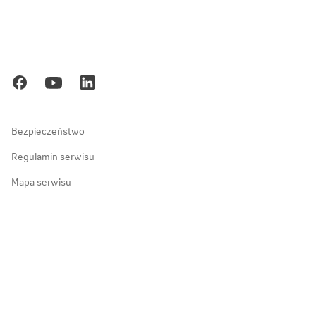
Biuro Prasowe
Bielsko-Biała
Mysłowice i okolice
Blog
Poznań
Kariera
Gdańsk
Ochrona danych osobowych
Zakopane
Bezpieczeństwo
Regulamin serwisu
Mapa serwisu