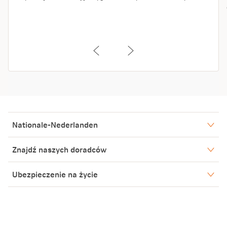
Nationale-Nederlanden
Nasze spółki
Znajdź naszych doradców
Aktualności
Warszawa
Ubezpieczenie na życie
Biuro Prasowe
Bielsko-Biała
Oleśnica
Blog
Poznań
Kariera