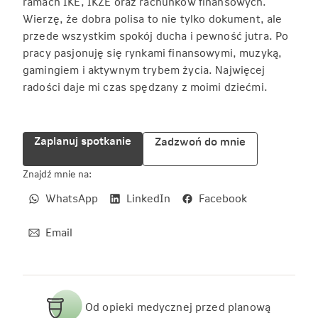
ramach IKE, IKZE oraz rachunków finansowych.
Wierzę, że dobra polisa to nie tylko dokument, ale
przede wszystkim spokój ducha i pewność jutra. Po
pracy pasjonuję się rynkami finansowymi, muzyką,
gamingiem i aktywnym trybem życia. Najwięcej
radości daje mi czas spędzany z moimi dziećmi.
Zaplanuj spotkanie
Zadzwoń do mnie
Znajdź mnie na:
WhatsApp
LinkedIn
Facebook
Email
Od opieki medycznej przed planową