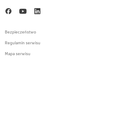
Kariera
Gdańsk
Ochrona danych osobowych
Zakopane
Bezpieczeństwo
Regulamin serwisu
Mapa serwisu