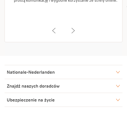
prostą komunikację i wygodne korzystanie ze strefy online.
Nationale-Nederlanden
Nasze spółki
Znajdź naszych doradców
Aktualności
Warszawa
Ubezpieczenie na życie
Biuro Prasowe
Bielsko-Biała
Rybnik
Blog
Poznań