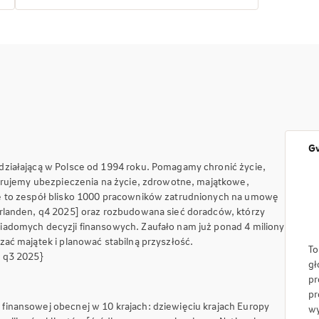
Gw
działającą w Polsce od 1994 roku. Pomagamy chronić życie,
ferujemy ubezpieczenia na życie, zdrowotne, majątkowe,
e to zespół blisko 1000 pracowników zatrudnionych na umowę
rlanden, q4 2025] oraz rozbudowana sieć doradców, którzy
adomych decyzji finansowych. Zaufało nam już ponad 4 miliony
ać majątek i planować stabilną przyszłość.
To
, q3 2025}
gł
pr
pr
inansowej obecnej w 10 krajach: dziewięciu krajach Europy
wy