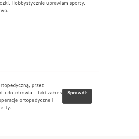
czki. Hobbystycznie uprawiam sporty,
two.
ortopedyczną, przez
otu do zdrowia – taki zakres
Sprawdź
peracje ortopedyczne i
ferty.