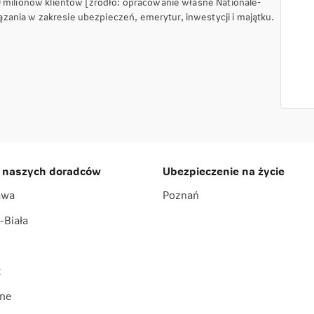
9 milionów klientów [źródło: opracowanie własne Nationale-
ania w zakresie ubezpieczeń, emerytur, inwestycji i majątku.
 naszych doradców
Ubezpieczenie na życie
awa
Poznań
-Biała
k
ne