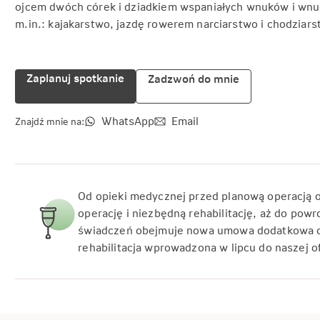
ojcem dwóch córek i dziadkiem wspaniałych wnuków i wnu
m.in.: kajakarstwo, jazdę rowerem narciarstwo i chodziars
Zaplanuj spotkanie
Zadzwoń do mnie
WhatsApp
Email
Znajdź mnie na:
Od opieki medycznej przed planową operacją 
operację i niezbędną rehabilitację, aż do powr
świadczeń obejmuje nowa umowa dodatkowa o
rehabilitacja wprowadzona w lipcu do naszej o