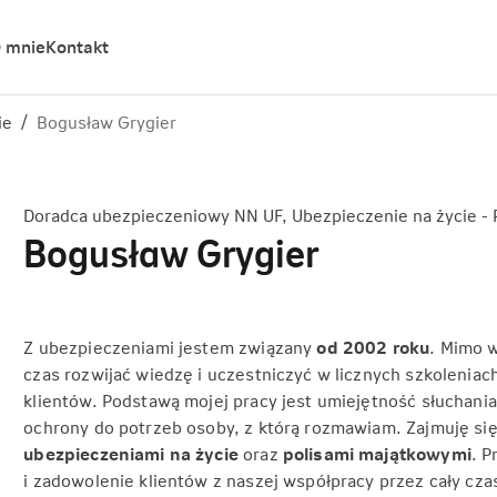
 mnie
Kontakt
ie
/
Bogusław Grygier
Doradca ubezpieczeniowy NN UF, Ubezpieczenie na życie - 
Bogusław Grygier
Z ubezpieczeniami jestem związany
od 2002 roku
. Mimo w
czas rozwijać wiedzę i uczestniczyć w licznych szkoleniach
klientów. Podstawą mojej pracy jest umiejętność słuchani
ochrony do potrzeb osoby, z którą rozmawiam. Zajmuję si
ubezpieczeniami na życie
oraz
polisami majątkowymi
. P
i zadowolenie klientów z naszej współpracy przez cały c