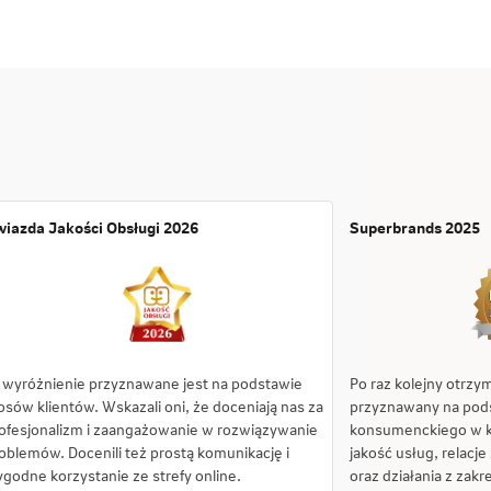
iazda Jakości Obsługi 2026
Superbrands 2025
 wyróżnienie przyznawane jest na podstawie
Po raz kolejny otrzy
osów klientów. Wskazali oni, że doceniają nas za
przyznawany na pod
ofesjonalizm i zaangażowanie w rozwiązywanie
konsumenckiego w kr
oblemów. Docenili też prostą komunikację i
jakość usług, relacje
godne korzystanie ze strefy online.
oraz działania z zak