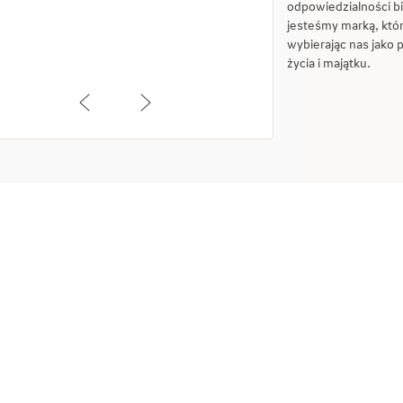
odpowiedzialności b
jesteśmy marką, które
wybierając nas jako 
życia i majątku.