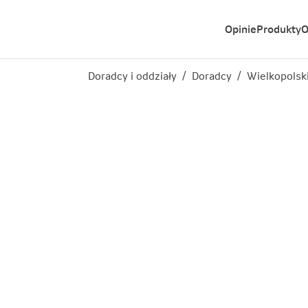
Opinie
Produkty
O
Doradcy i oddziały
/
Doradcy
/
Wielkopolsk