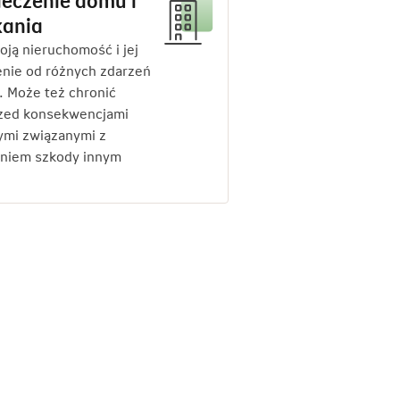
eczenie domu i
kania
oją nieruchomość i jej
nie od różnych zdarzeń
. Może też chronić
rzed konsekwencjami
ymi związanymi z
niem szkody innym