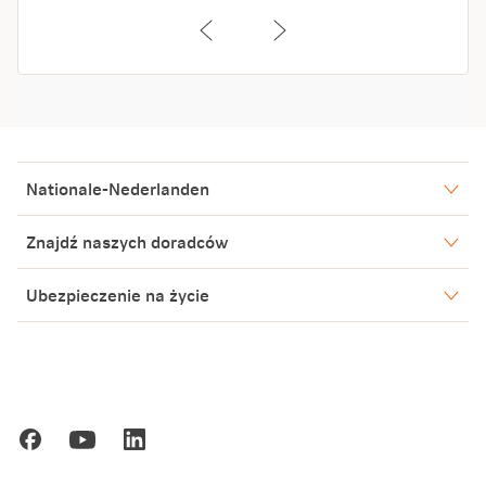
Nationale-Nederlanden
Nasze spółki
Znajdź naszych doradców
Aktualności
Warszawa
Ubezpieczenie na życie
Biuro Prasowe
Bielsko-Biała
Leszno
Blog
Poznań
Kariera
Gdańsk
Ochrona danych osobowych
Zakopane