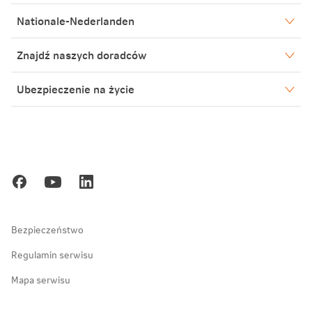
Nationale-Nederlanden
Nasze spółki
Znajdź naszych doradców
Aktualności
Warszawa
Ubezpieczenie na życie
Biuro Prasowe
Bielsko-Biała
Poznań
Blog
Poznań
Kariera
Gdańsk
Ochrona danych osobowych
Zakopane
Bezpieczeństwo
Regulamin serwisu
Mapa serwisu