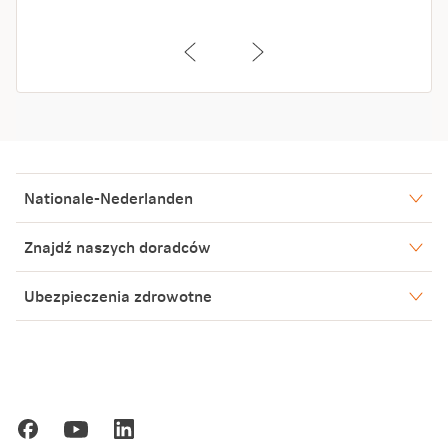
Nationale-Nederlanden
Nasze spółki
Znajdź naszych doradców
Aktualności
Warszawa
Ubezpieczenia zdrowotne
Biuro Prasowe
Bielsko-Biała
Nowy Tomyśl
Blog
Poznań
Kariera
Gdańsk
Ochrona danych osobowych
Zakopane