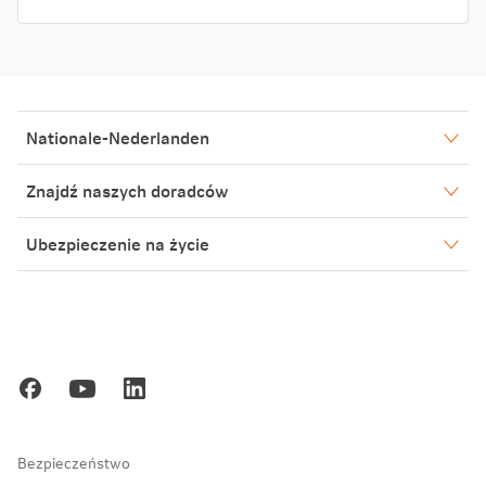
Nationale-Nederlanden
Nasze spółki
Znajdź naszych doradców
Aktualności
Warszawa
Ubezpieczenie na życie
Biuro Prasowe
Bielsko-Biała
Jelenia Góra
Blog
Poznań
Kariera
Gdańsk
Ochrona danych osobowych
Zakopane
Bezpieczeństwo