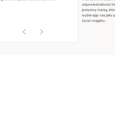
odpowiedzialności b
jesteśmy marką, które
wybierając nas jako 
życia i majątku.