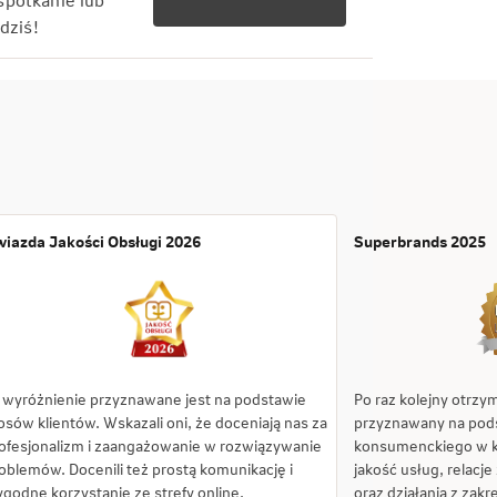
spotkanie lub
dziś!
iazda Jakości Obsługi 2026
Superbrands 2025
 wyróżnienie przyznawane jest na podstawie
Po raz kolejny otrzy
osów klientów. Wskazali oni, że doceniają nas za
przyznawany na pod
ofesjonalizm i zaangażowanie w rozwiązywanie
konsumenckiego w kr
oblemów. Docenili też prostą komunikację i
jakość usług, relacje
godne korzystanie ze strefy online.
oraz działania z zak