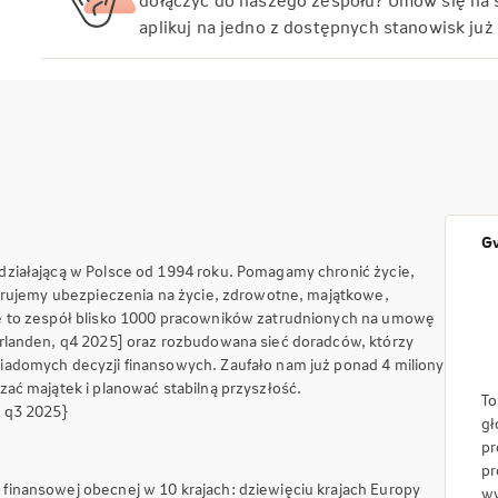
dołączyć do naszego zespołu? Umów się na 
aplikuj na jedno z dostępnych stanowisk już 
Gw
działającą w Polsce od 1994 roku. Pomagamy chronić życie,
ferujemy ubezpieczenia na życie, zdrowotne, majątkowe,
e to zespół blisko 1000 pracowników zatrudnionych na umowę
rlanden, q4 2025] oraz rozbudowana sieć doradców, którzy
adomych decyzji finansowych. Zaufało nam już ponad 4 miliony
ać majątek i planować stabilną przyszłość.
To
, q3 2025}
gł
pr
pr
inansowej obecnej w 10 krajach: dziewięciu krajach Europy
wy