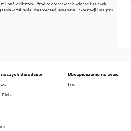
9 milionów klientów [źródło: opracowanie własne Nationale-
ania w zakresie ubezpieczeń, emerytur, inwestycji i majątku.
 naszych doradców
Ubezpieczenie na życie
awa
Łódź
-Biała
k
ne