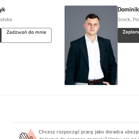
yk
Dominik
Polska
Srock, Po
Zaplanu
Zadzwoń do mnie
Chcesz rozpocząć pracę jako doradca ubezp