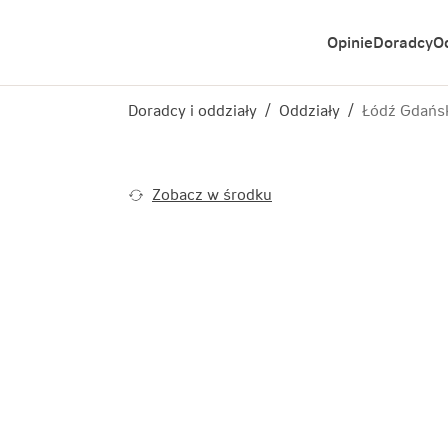
Opinie
Doradcy
O
Doradcy i oddziały
/
Oddziały
/
Łódź Gdańs
Zobacz w środku