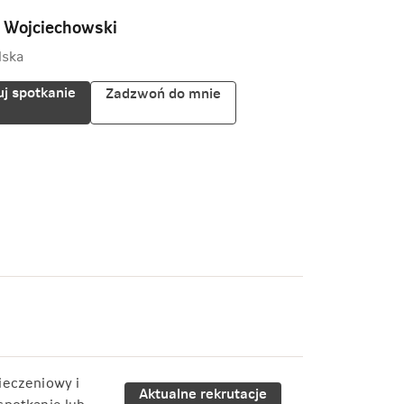
 Wojciechowski
lska
j spotkanie
Zadzwoń do mnie
ieczeniowy i
Aktualne rekrutacje