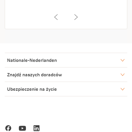
Nationale-Nederlanden
Nasze spółki
Znajdź naszych doradców
Aktualności
Warszawa
Ubezpieczenie na życie
Biuro Prasowe
Bielsko-Biała
Warszawa
Blog
Poznań
Kariera
Gdańsk
Ochrona danych osobowych