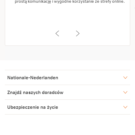
prostą komunikację i wygodne korzystanie ze strefy online.
Nationale-Nederlanden
Nasze spółki
Znajdź naszych doradców
Aktualności
Warszawa
Ubezpieczenie na życie
Biuro Prasowe
Bielsko-Biała
Piła
Blog
Poznań