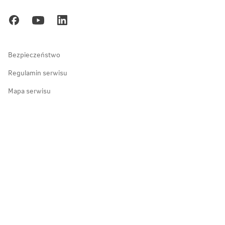
Kariera
Gdańsk
Ochrona danych osobowych
Zakopane
Bezpieczeństwo
Regulamin serwisu
Mapa serwisu